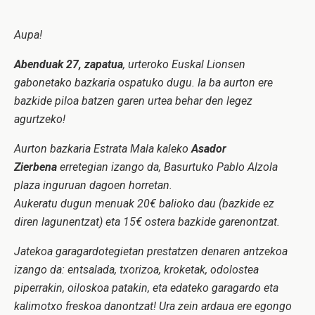
Aupa!
Abenduak 27, zapatua
, urteroko Euskal Lionsen
gabonetako bazkaria ospatuko dugu. Ia ba aurton ere
bazkide piloa batzen garen urtea behar den legez
agurtzeko!
Aurton bazkaria Estrata Mala kaleko
Asador
Zierbena
erretegian izango da, Basurtuko Pablo Alzola
plaza inguruan dagoen horretan.
Aukeratu dugun menuak 20€ balioko dau (bazkide ez
diren lagunentzat) eta 15€ ostera bazkide garenontzat.
Jatekoa garagardotegietan prestatzen denaren antzekoa
izango da: entsalada, txorizoa, kroketak, odolostea
piperrakin, oiloskoa patakin, eta edateko garagardo eta
kalimotxo freskoa danontzat! Ura zein ardaua ere egongo