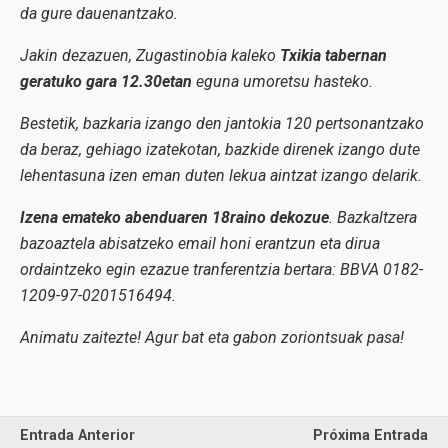
da gure dauenantzako.
Jakin dezazuen, Zugastinobia kaleko
Txikia tabernan
geratuko gara 12.30etan
eguna umoretsu hasteko.
Bestetik, bazkaria izango den jantokia 120 pertsonantzako
da beraz, gehiago izatekotan, bazkide direnek izango dute
lehentasuna izen eman duten lekua aintzat izango delarik.
Izena emateko abenduaren 18raino dekozue
. Bazkaltzera
bazoaztela abisatzeko email honi erantzun eta dirua
ordaintzeko egin ezazue tranferentzia bertara: BBVA 0182-
1209-97-0201516494.
Animatu zaitezte! Agur bat eta gabon zoriontsuak pasa!
Entrada Anterior
Próxima Entrada