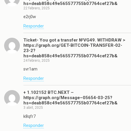
hs=deab858c49e565577755b07764cef27b&
22 febrero, 2025
e2rj0w
Responder
Ticket- You got a transfer №VG49. WITHDRAW >
https://graph.org/GET-BITCOIN-TRANSFER-02-
23-2?
hs=deab858c49e565577755b07764cef27b&
24 febrero, 2025
svr1am
Responder
+ 1.102152 BTC.NEXT –
https://graph.org/Message–05654-03-25?
hs=deab858c49e565577755b07764cef27b&
3 abril, 2025
k8qfr7
Responder