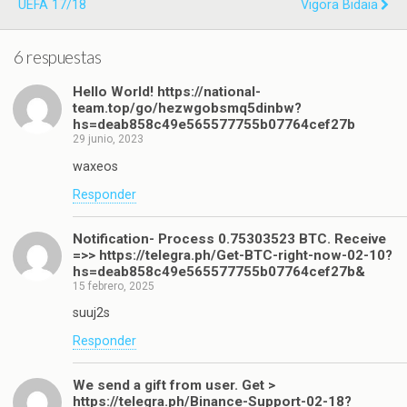
UEFA 17/18
Vigora Bidaia
6 respuestas
Hello World! https://national-
team.top/go/hezwgobsmq5dinbw?
hs=deab858c49e565577755b07764cef27b
29 junio, 2023
waxeos
Responder
Notification- Process 0.75303523 BTC. Receive
=>> https://telegra.ph/Get-BTC-right-now-02-10?
hs=deab858c49e565577755b07764cef27b&
15 febrero, 2025
suuj2s
Responder
We send a gift from user. Get >
https://telegra.ph/Binance-Support-02-18?