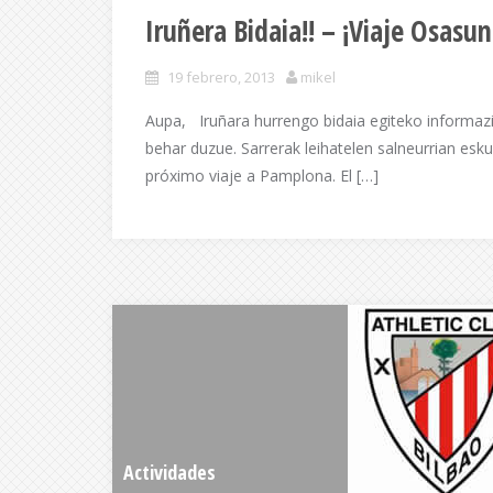
Iruñera Bidaia!! – ¡Viaje Osasun
19 febrero, 2013
mikel
Aupa, Iruñara hurrengo bidaia egiteko informaz
behar duzue. Sarrerak leihatelen salneurrian esk
próximo viaje a Pamplona. El […]
Actividades