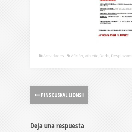
Actividades
Afición
,
athletic
,
Derbi
,
Desplazam
PINS EUSKAL LIONS!!
Deja una respuesta