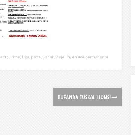
iento
,
Iruña
,
Liga
,
peña
,
Sadar
,
Viaje
enlace permanente
BUFANDA EUSKAL LIONS!