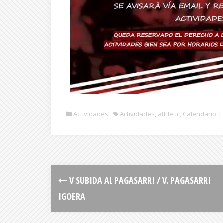
Actividades
Actividades
,
athletic
,
Calendario
,
E
V SUBIDA AL PAGASARRI / V. PAGASARRI
IGOERA