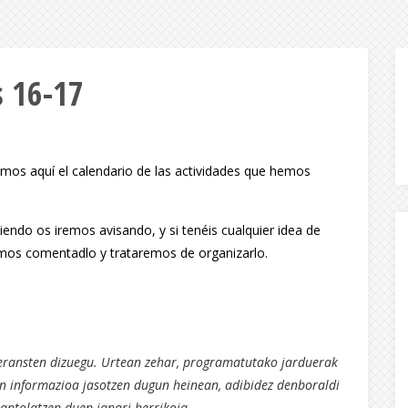
s 16-17
amos aquí el calendario de las actividades que hemos
endo os iremos avisando, y si tenéis cualquier idea de
emos comentadlo y trataremos de organizarlo.
eransten dizuegu. Urtean zehar, programatutako jarduerak
en informazioa jasotzen dugun heinean, adibidez denboraldi
antolatzen duen janari herrikoia.