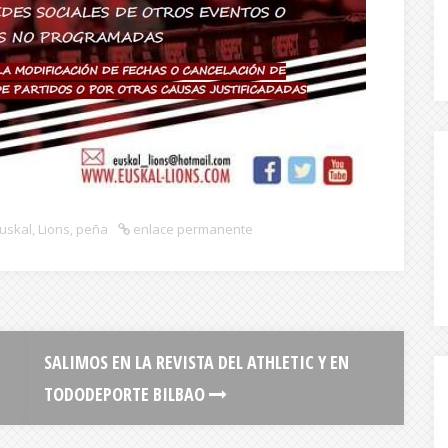
uskal
,
Lions
,
peña
enlace permanente
SALIMOS EN LA REVISTA DEL ATHLETIC Y EN
TODODEPORTE BILBAO