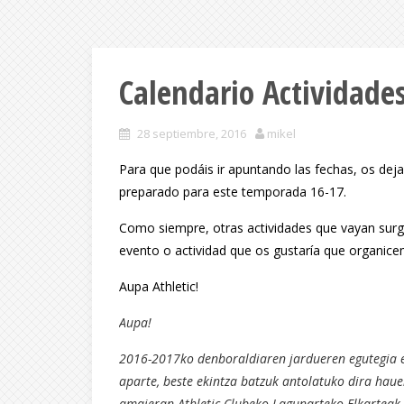
Calendario Actividade
28 septiembre, 2016
mikel
Para que podáis ir apuntando las fechas, os dej
preparado para este temporada 16-17.
Como siempre, otras actividades que vayan surgi
evento o actividad que os gustaría que organic
Aupa Athletic!
Aupa!
2016-2017ko denboraldiaren jardueren egutegia 
aparte, beste ekintza batzuk antolatuko dira hau
amaieran Athletic Clubeko Lagunarteko Elkarteak 