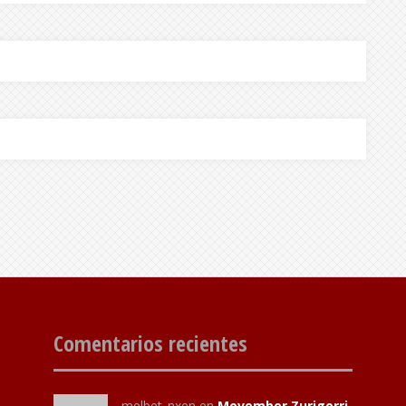
Comentarios recientes
melbet_nxen
en
Movember Zurigorri