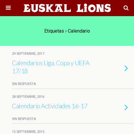
Etiquetas › Calendario
29 SEPTIEMBRE, 2017
Calendarios Liga, Copa y UEFA
17/18
SIN RESPUESTA
28 SEPTIEMBRE, 2016
Calendario Actividades 16-17
SIN RESPUESTA
15 SEPTIEMBRE, 2015