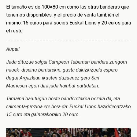
El tamaño es de 100×80 cm como las otras banderas que
tenemos disponibles, y el precio de venta también el
mismo: 15 euros para socios Euskal Lions y 20 euros para
el resto.
Aupa!!
Jada dituzue salgai Campeon Tabernan bandera zurigorri
hauek diseinu berriarekin, gusta dakizkizuela espero
dugu! Argazkian ikusten duzuenez gero San
Mamesen egon dira jada hainbat partidatan.
Tamaina baditugun beste banderetakoa bezala da, eta
salmenta-prezioa ere bera da: Euskal Lions bazkideentzako
15 euro eta gainerakorako 20 euro.