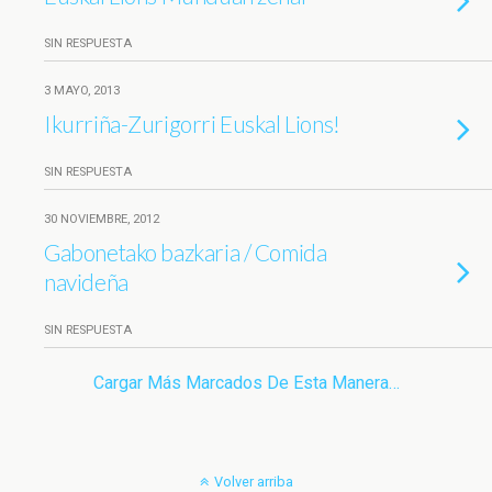
SIN RESPUESTA
3 MAYO, 2013
Ikurriña-Zurigorri Euskal Lions!
SIN RESPUESTA
30 NOVIEMBRE, 2012
Gabonetako bazkaria / Comida
navideña
SIN RESPUESTA
Cargar Más Marcados De Esta Manera…
Volver arriba