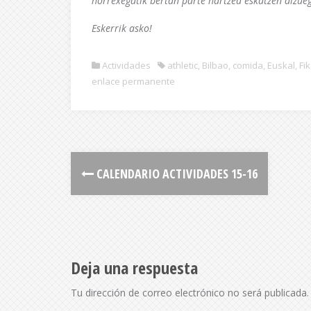
horrexegatik bertan parte hartzea eskatzen dizue
Eskerrik asko!
Actividades
athletic
,
Bilbao
,
comida
,
Euskal
,
Fi
enlace permanente
CALENDARIO ACTIVIDADES 15-16
Deja una respuesta
Tu dirección de correo electrónico no será publicada.