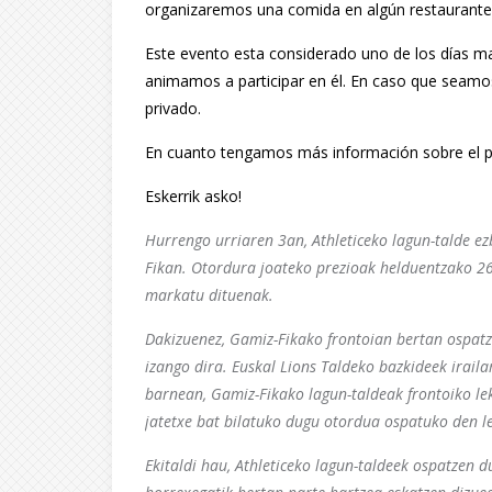
organizaremos una comida en algún restaurante 
Este evento esta considerado uno de los días ma
animamos a participar en él. En caso que seam
privado.
En cuanto tengamos más información sobre el p
Eskerrik asko!
Hurrengo urriaren 3an, Athleticeko lagun-talde e
Fikan. Otordura joateko prezioak helduentzako 2
markatu dituenak.
Dakizuenez, Gamiz-Fikako frontoian bertan ospa
izango dira. Euskal Lions Taldeko bazkideek irail
barnean, Gamiz-Fikako lagun-taldeak frontoiko lek
jatetxe bat bilatuko dugu otordua ospatuko den le
Ekitaldi hau, Athleticeko lagun-taldeek ospatzen d