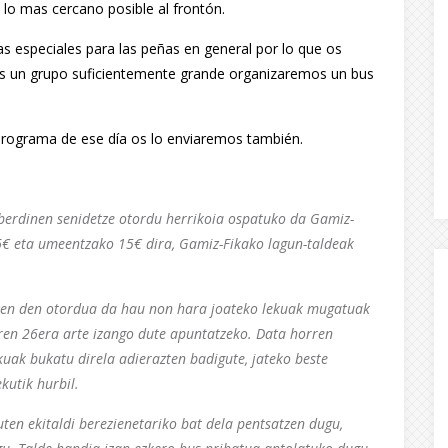
lo mas cercano posible al frontón.
s especiales para las peñas en general por lo que os
os un grupo suficientemente grande organizaremos un bus
rograma de ese día os lo enviaremos también.
zberdinen senidetze otordu herrikoia ospatuko da Gamiz-
6€ eta umeentzako 15€ dira, Gamiz-Fikako lagun-taldeak
tzen den otordua da hau non hara joateko lekuak mugatuak
aren 26era arte izango dute apuntatzeko. Data horren
uak bukatu direla adierazten badigute, jateko beste
kutik hurbil.
uten ekitaldi berezienetariko bat dela pentsatzen dugu,