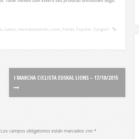
gu. Talde handia izan ezkero bus pribatua antolatuko dugu.
ka
,
Gamiz
,
Hermanamiento
,
Lions
,
Peñas
,
Popular
,
Zurigorri
Los campos obligatorios están marcados con
*