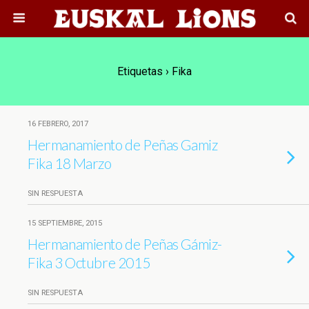
Etiquetas › Fika
16 FEBRERO, 2017
Hermanamiento de Peñas Gamiz
Fika 18 Marzo
SIN RESPUESTA
15 SEPTIEMBRE, 2015
Hermanamiento de Peñas Gámiz-
Fika 3 Octubre 2015
SIN RESPUESTA