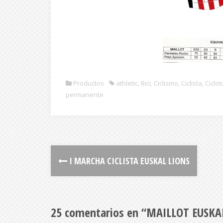
Productos
athletic
,
Bici
,
Ciclismo
,
Ciclista
,
Ciclot
permanente
I MARCHA CICLISTA EUSKAL LIONS
25 comentarios en “
MAILLOT EUSKA