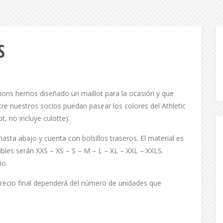
S
Lions hemos diseñado un maillot para la ocasión y que
re nuestros socios puedan pasear los colores del Athletic
t, no incluye culotte).
asta abajo y cuenta con bolsillos traseros. El material es
nibles serán XXS – XS – S – M – L – XL – XXL – XXLS.
ño.
precio final dependerá del número de unidades que