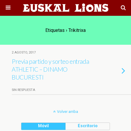
Etiquetas › Trikitrixa
2 AGOSTO, 2017
Previa partido y sorteo entrada
ATHLETIC – DINAMO
BUCURESTI
SIN RESPUESTA
Volver arriba
Móvil
Escritorio