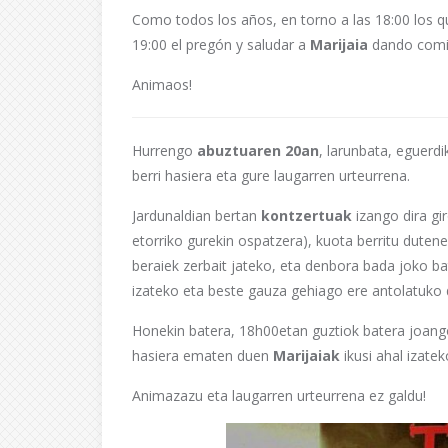
Como todos los años, en torno a las 18:00 los q
19:00 el pregón y saludar a
Marijaia
dando comi
Animaos!
Hurrengo
abuztuaren 20an
, larunbata, eguer
berri hasiera eta gure laugarren urteurrena.
Jardunaldian bertan
kontzertuak
izango dira g
etorriko gurekin ospatzera), kuota berritu duten
beraiek zerbait jateko, eta denbora bada joko ba
izateko eta beste gauza gehiago ere antolatuko 
Honekin batera, 18h00etan guztiok batera joang
hasiera ematen duen
Marijaiak
ikusi ahal izatek
Animazazu eta laugarren urteurrena ez galdu!