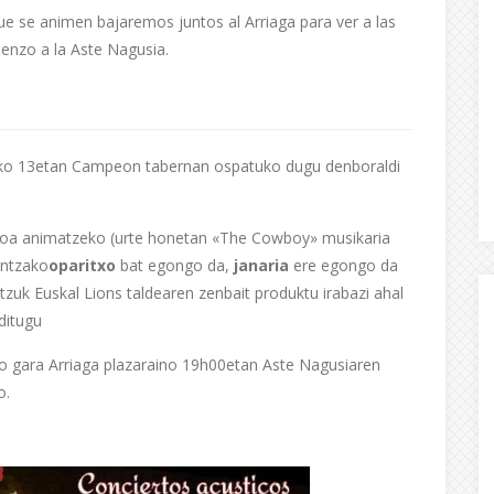
ue se animen bajaremos juntos al Arriaga para ver a las
enzo a la Aste Nagusia.
diko 13etan Campeon tabernan ospatuko dugu denboraldi
iroa animatzeko (urte honetan «The Cowboy» musikaria
entzako
oparitxo
bat egongo da,
janaria
ere egongo da
tzuk Euskal Lions taldearen zenbait produktu irabazi ahal
ditugu
o gara Arriaga plazaraino 19h00etan Aste Nagusiaren
o.