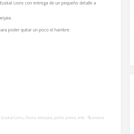
uskal Lions con entrega de un pequeño detalle a
rijaia.
ara poder quitar un poco el hambre.
,
Euskal Lions
,
fiesta
,
Marijaia
,
peña
,
poteo
,
triki
enlace