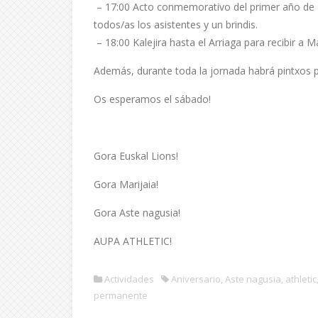
– 17:00 Acto conmemorativo del primer año de E
todos/as los asistentes y un brindis.
– 18:00 Kalejira hasta el Arriaga para recibir a Ma
Además, durante toda la jornada habrá pintxos p
Os esperamos el sábado!
Gora Euskal Lions!
Gora Marijaia!
Gora Aste nagusia!
AUPA ATHLETIC!
Actividades
Aniversario
,
Aste nagusia
,
athletic
permanente