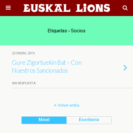
Etiquetas › Socios
22 ENERO, 2015
Gure Zigortuekin Bat – Con
Nuestros Sancionados
SIN RESPUESTA
Volver arriba
Móvil
Escritorio