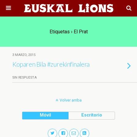
Etiquetas › El Prat
3 MARZO, 2015
Koparen Bila #zurekinfinalera
SIN RESPUESTA
Volver arriba
Móvil
Escritorio