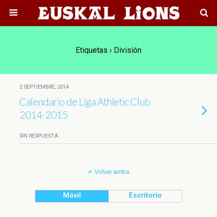
Etiquetas › División
2 SEPTIEMBRE, 2014
Calendario de Liga Athletic Club
2014-2015
SIN RESPUESTA
Volver arriba
Móvil
Escritorio